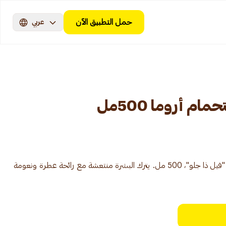
حمل التطبيق الآن
عربي
ام أروما 500مل
جل استحمام بالموف أروما سينسيشنز "فيل ذا جلو"، 500 مل. يترك البشرة منتعشة مع رائحة عطرة ونعومة