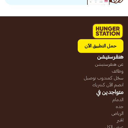
حمل التطبيق الآن
هنقرستيشن
عن هنقرستيشن
وظائف
سجّل كمندوب توصيل
انضم الآن كشريك
متواجدين في
الدمام
جده
الرياض
الخبر
عرض الكل...