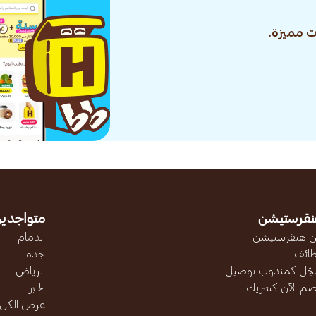
 مميزة.
نقرستيشن
متواجدين
 هنقرستيشن
الدمام
ائف
جده
ّل كمندوب توصيل
الرياض
ضم الآن كشريك
الخبر
عرض الكل..