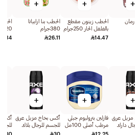
+
+
+
رمان
الحطب زيتون مقطع
الحطب بنا ارابياتا
الحطب
بالفلفل الحار 250جرام
380جرام
220جرام
18.84
26.11
14.47
+
+
+
مزيل عرق
فازلين بتروليوم جيلي
أكس بخاخ مزيل عرق
أكس ب
ال دارك
مرطب أصلي 100مل
للجسم للرجال بلاك
للجسم 
نايت 150مل
150مل
30
30
12.25