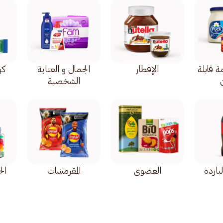
 قابلة
الإفطار
الجمال و العناية
كو
الشخصية
لباردة
العضوي
المقرمشات
ال