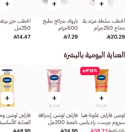
+
+
+
الحطب سلطة مرتديلا
باروك شرائح بطيخ
الحطب جزر برتقا
دجاج 250جرام
500جرام
250مل
14.47
7.29
20.29
العناية اليومية بالبشرة
off
15
%
+
+
+
لوشن فازلين غلوتا-هيا
فازلين لوشن إشراقة
فازلين لوشن و
سيروم بيرست، راديانس
ناعمة 200مل
العناية الأساسية
ديفنس، SPF 50
لإصلاح خلايا ا
48.95
34.95
38.72
45.95