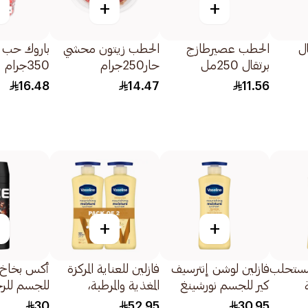
+
+
ل
الحطب عصيرطازج
الحطب زيتون محشي
باروك حب 
برتقال 250مل
حار250جرام
350جرام
16.48
14.47
11.56
+
+
مستحلب
فازلين لوشن إنترسيف
فازلين للعناية المركزة
أكس بخاخ 
كير للجسم نورشينغ
المغذية والمرطبة،
للجسم للرج
لجسم
مويستشر 400مل
2×400مل
تمبتيشن 150مل
30
52.95
30.95