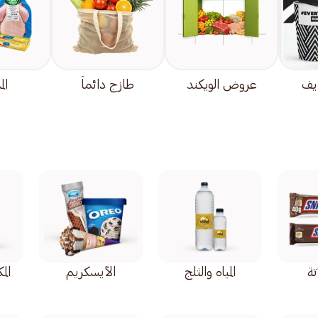
يف
عروض الويكند
طازج دائماً
الم
ة
المياه والثلج
الآيسكريم
الم