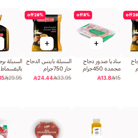
off
28
%
off
8
%
off
28
+
+
اج
ساديا صدور دجاج
السنبلة بايتس الدجاج
السنبلة برج
مجمدة 450جرام
حار 750جرام
بالبقسماط 750جرام
85
29.95
24.44
33.95
13.8
15