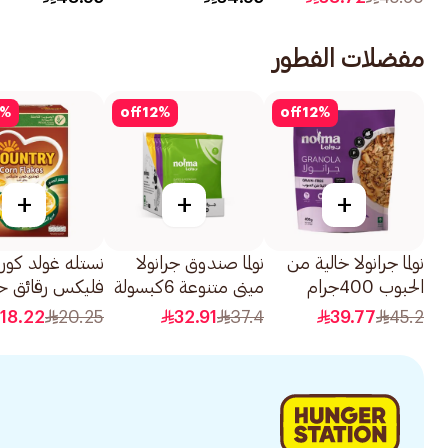
PA+++، 180مل
725مل
مفضلات الفطور
%
off
12
%
off
12
%
+
+
+
نولما جرانولا خالية من
نولما صندوق جرانولا
نستله غولد كور
الحبوب 400جرام
ميني متنوعة 6كبسولة
فليكس رقائق ح
الذرة 375جرام
18.22
20.25
32.91
37.4
39.77
45.2