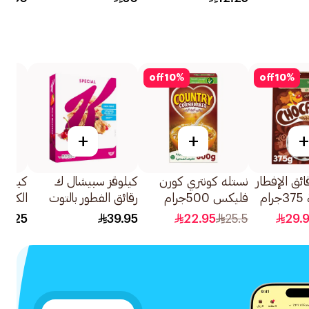
off
10
%
off
10
%
+
+
+
ئق الإفطار
نستله كونتري كورن
كيلوقز سبيشال ك
كيلوقز 
م
فليكس 500جرام
رقائق الفطور بالتوت
الكلاسيكية
الأحمر 325جرام
24.25
39.95
22.95
25.5
29.