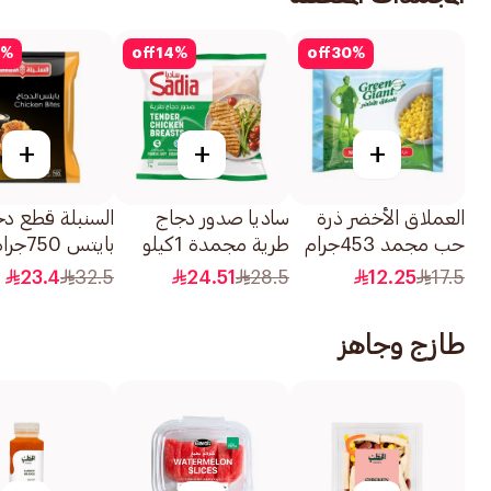
%
off
14
%
off
30
%
+
+
+
العملاق الأخضر ذرة
ساديا صدور دجاج
السنبلة قطع دج
حب مجمد 453جرام
طرية مجمدة 1كيلو
بايتس 750جرام
23.4
32.5
24.51
28.5
12.25
17.5
طازج وجاهز