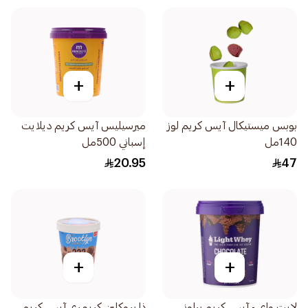
+
+
بوبس ميستيكال آيس كريم لوز
ميرسيليس آيس كريم ديلايت
140مل
إسباني 500مل
20.95
47
+
+
لايت واي - آيس كريم براوني
ذا بروكلين كريمري آيس كريم