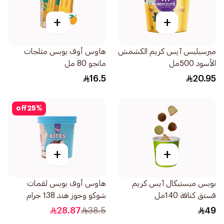
+
+
ميرسيليس آيس كريم الكشمش
هاوس أوف بوبس مثلجات
الأسود 500مل
مانجو 80 مل
16.5
20.95
off
25
%
+
+
بوبس ميستيكال آيس كريم
هاوس أوف بوبس لقمات
فستق كنافة 140مل
شوكو وجوز هند 138 جرام
28.87
38.5
49