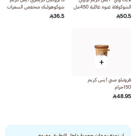
الشوكولاتة عبوة عائلية 450مل
شوكوهوليك منخفض السعرات
الحرارية 450مل
36.5
50.5
+
فروتيلو ميني آيس كريم
150جرام
48.95
استمتع بميزات حصرية داخل التطبيق وعروض