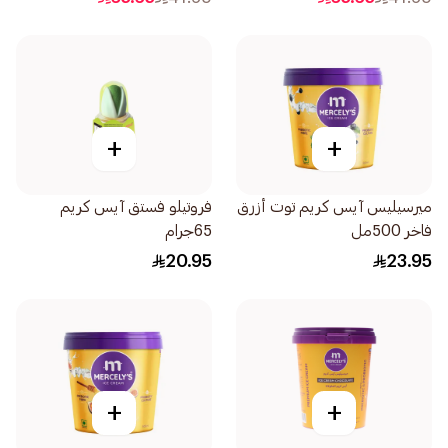
+
+
ميرسيليس آيس كريم توت أزرق
فروتيلو فستق آيس كريم
فاخر 500مل
65جرام
20.95
23.95
+
+