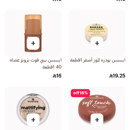
+
+
ايسنس بودرة الموز أصفر 1قطعة
ايسنس بيبي قوت برونز عصاة
40 1قطعة
16
19.25
off
15
%
+
+