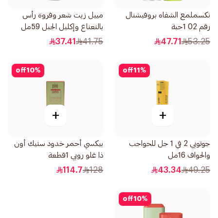
نكسملمع الشفاه بروفيشنال
مييل زيت شعر وفروة رأس
رقم 02 1حبة
بالنعناع وإكليل الجبل 59مل
37.41
41.75
47.71
53.25
off
10
%
off
11
%
+
+
جوتوبي 2 في 1 جل للحواجب
بيكسي أحمر خدود ستيك أون
والحواف 16مل
ذا غلو روبي 1قطعة
114.7
128
43.34
49.25
off
10
%