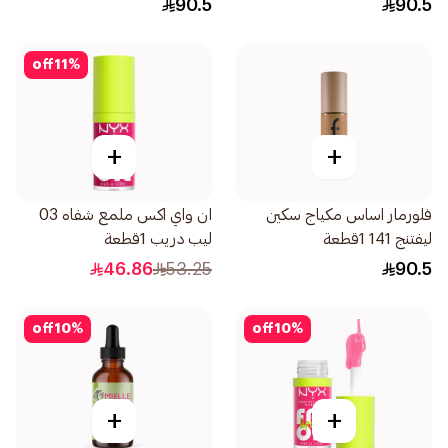
90.5
90.5
off
11
%
+
+
فلورمار اساس مكياج سكين
ان واي اكس ملمع شفاه 03
ليفتنج 141 1قطعة
ليب دريب 1قطعة
46.86
53.25
90.5
off
10
%
off
10
%
+
+