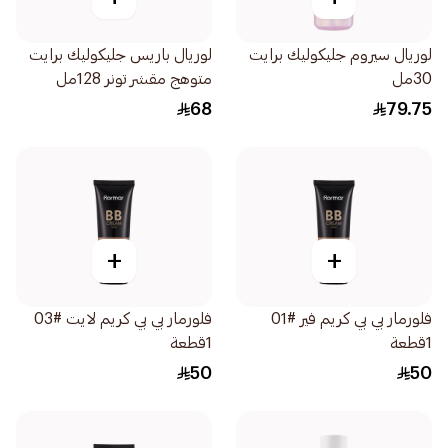
لوريال سيروم جليكوليك برايت
لوريال باريس جليكوليك برايت
30مل
متوهج مقشر تونر 128مل
68
79.75
+
+
فلورمار بي بي كريم فير #01
فلورمار بي بي كريم لايت #03
1قطعة
1قطعة
50
50