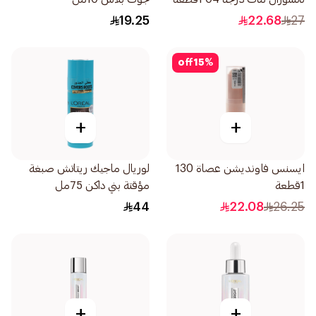
19.25
22.68
27
off
15
%
+
+
ايسنس فاونديشن عصاة 130
لوريال ماجيك ريتاتش صبغة
1قطعة
مؤقتة بني داكن 75مل
44
22.08
26.25
+
+