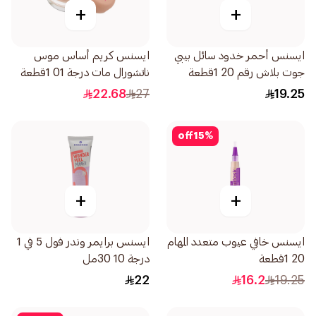
+
+
ايسنس أحمر خدود سائل بيبي
ايسنس كريم أساس موس
جوت بلاش رقم 20 1قطعة
ناتشورال مات درجة 01 1قطعة
22.68
27
19.25
off
15
%
+
+
ايسنس خافي عيوب متعدد المهام
ايسنس برايمر وندر فول 5 في 1
20 1قطعة
درجة 10 30مل
22
16.2
19.25