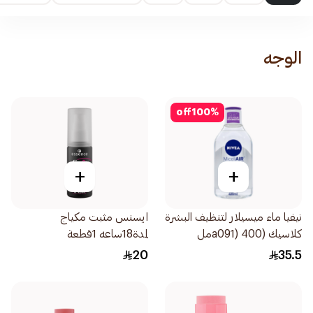
الوجه
off
100
%
+
+
نيفيا ماء ميسيلار لتنظيف البشرة
ايسنس مثبت مكياج
كلاسيك (a091) 400مل
لمدة18ساعه 1قطعة
20
35.5