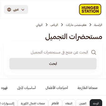
عربي
الرئيسية
هنقرستيشن ماركت
الرياض
الروابي
مستحضرات التجميل
ابحث
منتجاتنا الطازجة
أحتياجات الأطفال
أساسيات المنزل
قهوة 
الوجه
العينين
الشفاه
الأظافر
منتجات الجمال الكورية
إكسسوارات ال