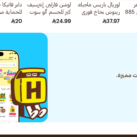
ر
لوريال باريس ماجيك
لوشن فازلين إنترسيف
دابر فاتيكا
طبيعية بني فاتح 885
ريتوش بخاخ فوري
كير للجسم ألو سوت
للحماية م
لإخفاء لون جذور الشعر
200مل
الشعر 500جرام
20
24.99
37.97
أشقر داكن 75مل
 مميزة.