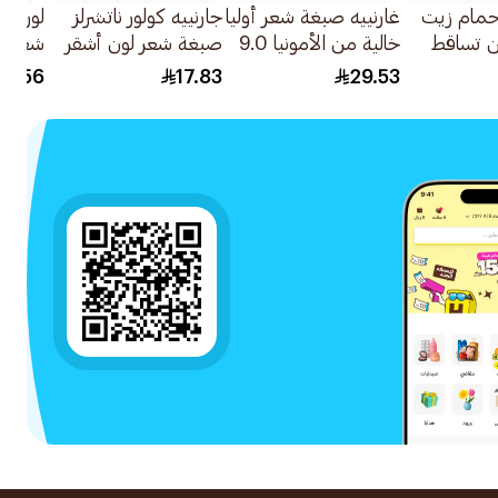
 حمام زيت
غارنييه صبغة شعر أوليا
جارنييه كولور ناتشرلز
لوريال
ن تساقط
خالية من الأمونيا 9.0
صبغة شعر لون أشقر
أشقر فاتح 1علبة
فاتح رقم 8 1قطعة
لايت ذهب
64.56
17.83
29.53