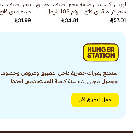
لوريال اكسيلنس صبغة
بيجين صبغة شعر بني
بيجن صبغة شع
شعر كريم 5 بني فاتح
رقم 103 للرجال
1قطعة
80جرام
40جرام
31.99
34.81
57.01
استمتع بميزات حصرية داخل التطبيق وعروض وخصومات
وتوصيل مجاني لمدة سنة كاملة للمستخدمين الجدد!
حمل التطبيق الآن