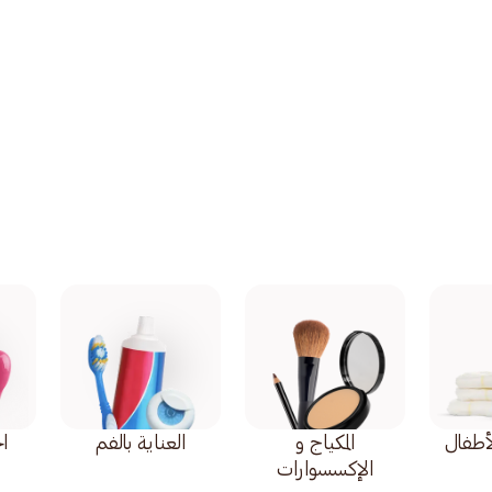
أطفال
المكياج و
العناية بالفم
اح
الإكسسوارات