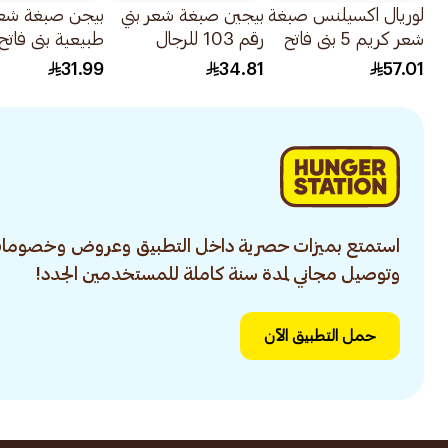
لوريال اكسيلنس صبغة
بيجين صبغة شعر بني
بيجن صبغة شع
شعر كريم 5 بني فاتح
رقم 103 للرجال
1قطعة
80جرام
40جرام
31.99
34.81
57.01
استمتع بميزات حصرية داخل التطبيق وعروض وخصومات
وتوصيل مجاني لمدة سنة كاملة للمستخدمين الجدد!
حمل التطبيق الآن