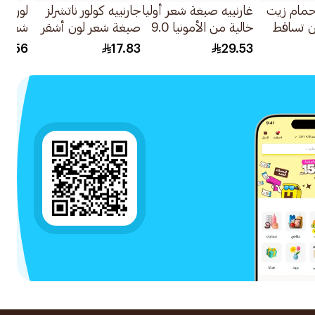
 حمام زيت
غارنييه صبغة شعر أوليا
جارنييه كولور ناتشرلز
لوريال
ن تساقط
خالية من الأمونيا 9.0
صبغة شعر لون أشقر
أشقر فاتح 1علبة
فاتح رقم 8 1قطعة
لايت ذهب
64.56
17.83
29.53