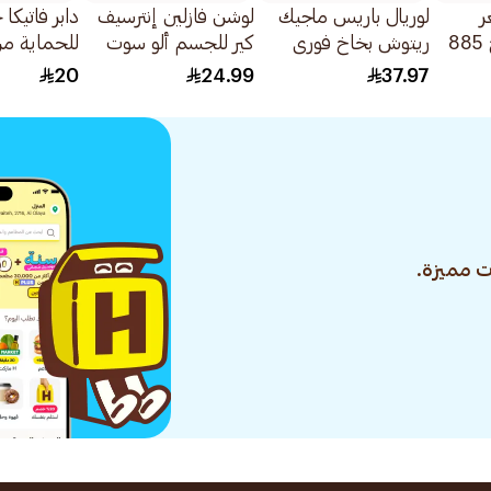
ر
لوريال باريس ماجيك
لوشن فازلين إنترسيف
دابر فاتيكا
طبيعية بني فاتح 885
ريتوش بخاخ فوري
كير للجسم ألو سوت
للحماية م
لإخفاء لون جذور الشعر
200مل
الشعر 500جرام
20
24.99
37.97
أشقر داكن 75مل
 مميزة.