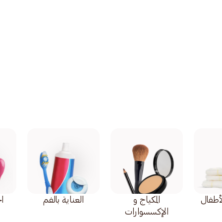
أطفال
المكياج و
العناية بالفم
اح
الإكسسوارات