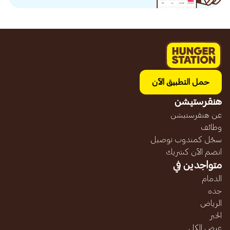
حمل التطبيق الآن
هنقرستيشن
عن هنقرستيشن
وظائف
سجّل كمندوب توصيل
انضم الآن كشريك
متواجدين في
الدمام
جده
الرياض
الخبر
عرض الكل...