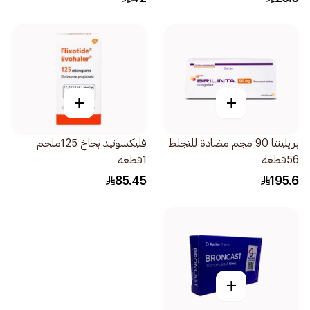
+
+
بريلينتا 90 مجم مضادة للتجلط
فليكسوتيد بخاخ 125ملجم
56قطعة
1قطعة
85.45
195.6
+