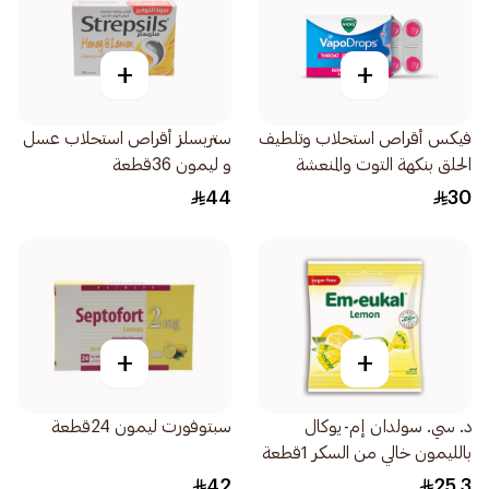
+
+
فيكس أقراص استحلاب وتلطيف
ستربسلز أقراص استحلاب عسل
الحلق بنكهة التوت والمنعشة
و ليمون 36قطعة
الفعالة 16قرص
44
30
+
+
د. سي. سولدان إم-يوكال
سبتوفورت ليمون 24قطعة
بالليمون خالي من السكر 1قطعة
42
25.3