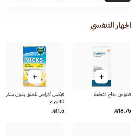
الجهاز التنفسي
+
+
فنتولين بخاخ 1قطعة
فيكس أقراص للحلق بدون سكر
40جرام
11.5
18.75