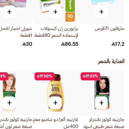
+
+
+
مارفلون 21قرص
برايورين إن كبسولات
شورلى اختبار الحمل ا
لإستعادة الشعر 90قطعة
1قطعة
30
86.55
17.2
العناية بالشعر
3
%
off
30
%
off
33
%
+
+
+
جارنييه كولور ناتشرلز
غارنييه ألترا دو شامبو مغذٍ
جارنييه كولور ناتشرل
صبغة شعر طبيعي اسود
400مل
صبغة شعر لون أش