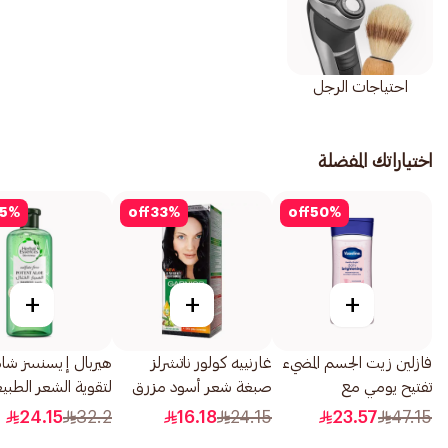
احتياجات الرجل
اختياراتك المفضلة
5
%
off
33
%
off
50
%
+
+
+
فازلين زيت الجسم المضيء
غارنييه كولور ناتشرلز
هيربال إيسنسز شام
تفتيح يومي مع
صبغة شعر أسود مزرق
لتقوية الشعر الطبي
النياسيناميد 200مل
رقم 2.1 1قطعة
بالصبار والخيزران 400مل
24.15
32.2
16.18
24.15
23.57
47.15