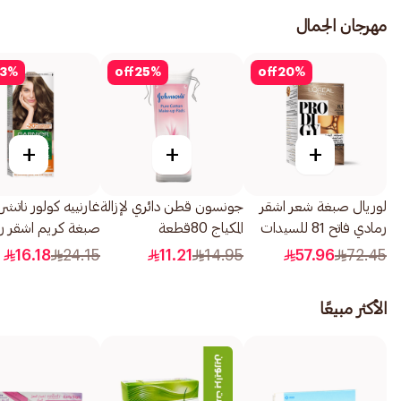
مهرجان الجمال
3
%
off
25
%
off
20
%
+
+
+
لوريال صبغة شعر اشقر
جونسون قطن دائري لإزالة
غارنييه كولور ناتشرل
رمادي فاتح 81 للسيدات
المكياج 80قطعة
صبغة كريم اشقر ر
1قطعة
غامق 6.1 1 قطعة
16.18
24.15
11.21
14.95
57.96
72.45
الأكثر مبيعًا