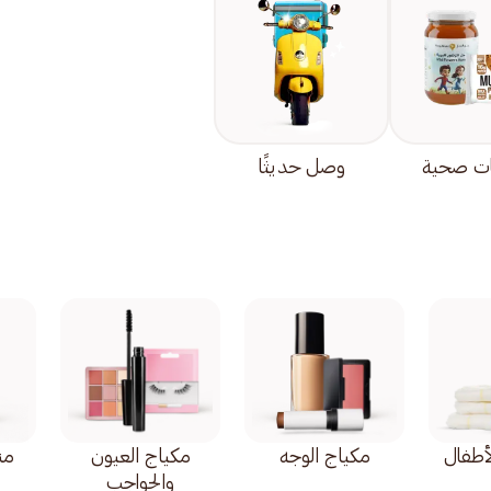
ت صحية
وصل حديثًا
أطفال
مكياج الوجه
مكياج العيون
من
والحواجب