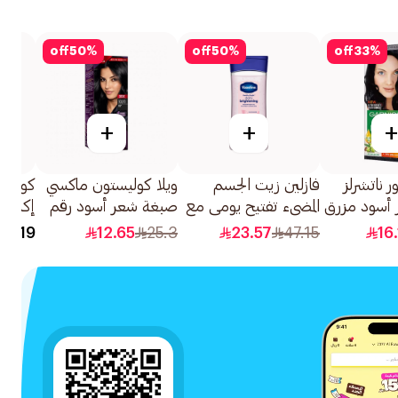
off
50
%
off
50
%
off
33
%
+
+
+
ر ناتشرلز
فازلين زيت الجسم
ويلا كوليستون ماكسي
كولجيت
أسود مزرق
المضيء تفتيح يومي مع
صبغة شعر أسود رقم
النياسيناميد 200مل
302/0 1قطعة
حبات (QEB5
19
12.65
25.3
23.57
47.15
16