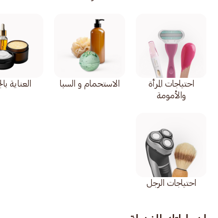
احتياجات المرأة
الاستحمام و السبا
العناية با
والأمومة
احتياجات الرجل