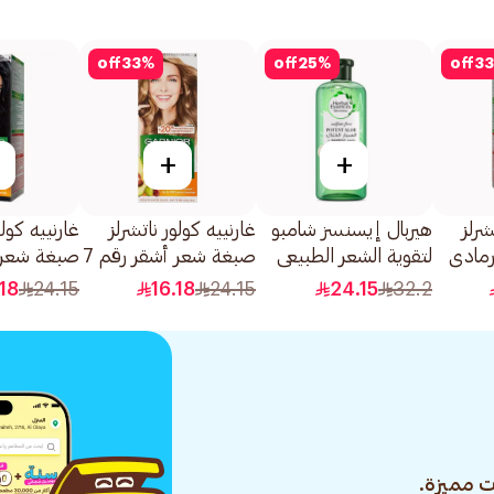
off
33
%
off
25
%
off
33
+
+
شرلز
هيربال إيسنسز شامبو
غارنييه كولور ناتشرلز
غارنييه كولو
رمادي
لتقوية الشعر الطبيعي
صبغة شعر أشقر رقم 7
صبغة شعر 
بالصبار والخيزران
1قطعة
رقم 2.1 1قطعة
.18
24.15
16.18
24.15
24.15
32.2
400مل
 مميزة.