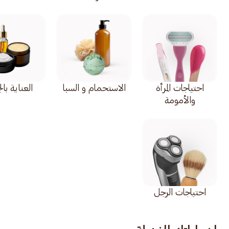
احتياجات المرأة
الاستحمام و السبا
العناية با
والأمومة
احتياجات الرجل