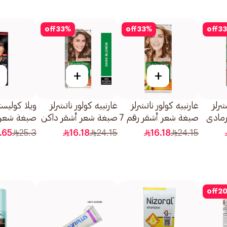
off
33
%
off
33
%
off
33
+
+
شرلز
غارنييه كولور ناتشرلز
غارنييه كولور ناتشرلز
ويلا كوليس
رمادي
صبغة شعر أشقر رقم 7
صبغة شعر أشقر داكن
صبغة شعر 
1قطعة
0.6 1قطعة
302/0 1قطعة
.65
25.3
16.18
24.15
16.18
24.15
off
2