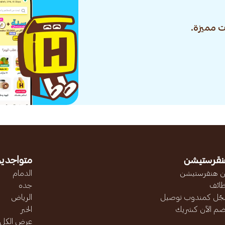
 مميزة.
نقرستيشن
متواجدين
 هنقرستيشن
الدمام
ائف
جده
ّل كمندوب توصيل
الرياض
ضم الآن كشريك
الخبر
عرض الكل..