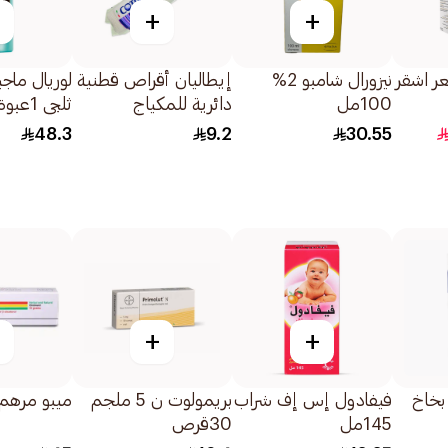
+
+
ر اشقر
نيزورال شامبو 2%
إيطاليان أقراص قطنية
لوريال ماج
100مل
دائرية للمكياج
ثلجي 1عبوة
80قطعة
48.3
9.2
30.55
+
+
ين 0.1% بخاخ
فيفادول إس إف شراب
بريمولوت ن 5 ملجم
ميبو مرهم 15جرا
145مل
30قرص