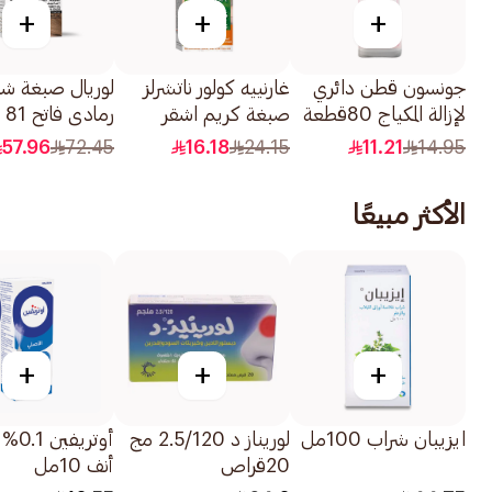
+
+
+
جونسون قطن دائري
غارنييه كولور ناتشرلز
لوريال صبغة شع
لإزالة المكياج 80قطعة
صبغة كريم اشقر
رمادي فاتح 81
رمادي غامق 6.1 1
للسيدات 1قطعة
57.96
72.45
16.18
24.15
11.21
14.95
قطعة
الأكثر مبيعًا
+
+
+
ايزيبان شراب 100مل
لوريناز د 2.5/120 مج
أوتريف
20قراص
أنف 10مل