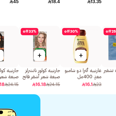
45
18.4
13.35
off
33
%
off
30
%
off
25
+
+
 تشقير
غارنييه ألترا دو شامبو
جارنييه كولور ناتشرلز
جارنييه كولو
مغذٍ 400مل
صبغة شعر أشقر فاتح
صبغة شعر 
رمادي رقم 8.1 1قطعة
رقم 3 1قطعة
.18
24.15
16.18
24.15
16.1
23