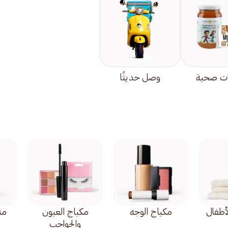
ت صحية
وصل حديثًا
أطفال
مكياج الوجه
مكياج العيون
من
والحواجب