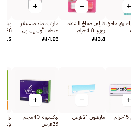
+
+
+
يك بني غامق
فازلين معالج الشفاه
غارنييه ماء ميسيلار
ويلوك
روزي 4.8جرام
منظف أول إن ون
6% 60مل
المتكامل لجميع مناطق
9.2
14.95
13.8
الوجه 100مل
+
+
+
م
مارفلون 21قرص
نيكسيوم 40مجم
برايور
28قرص
لإستعا