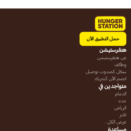
حمل التطبيق الآن
هنقرستيشن
عن هنقرستيشن
وظائف
سجّل كمندوب توصيل
انضم الآن كشريك
متواجدين في
الدمام
جده
الرياض
الخبر
عرض الكل...
مساعدة