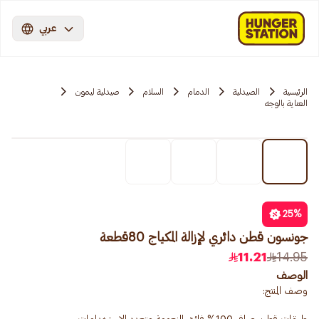
عربي
الرئيسية
الصيدلية
الدمام
السلام
صيدلية ليمون
العناية بالوجه
25
%
جونسون قطن دائري لإزالة المكياج 80قطعة
11.21
14.95
الوصف