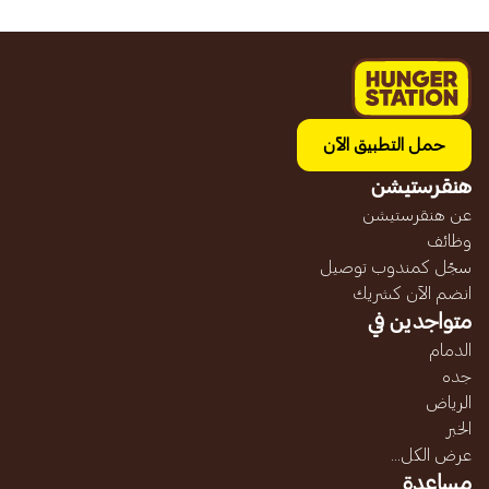
حمل التطبيق الآن
هنقرستيشن
عن هنقرستيشن
وظائف
سجّل كمندوب توصيل
انضم الآن كشريك
متواجدين في
الدمام
جده
الرياض
الخبر
عرض الكل...
مساعدة