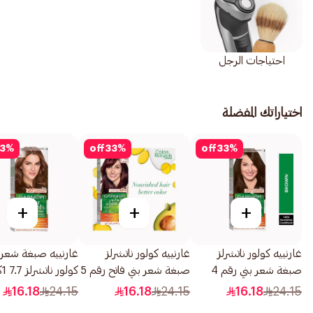
احتياجات الرجل
اختياراتك المفضلة
3
%
off
33
%
off
33
%
+
+
+
غارنييه كولور ناتشرلز
غارنييه كولور ناتشرلز
غارنييه صبغة شعر 
صبغة شعر بني رقم 4
صبغة شعر بني فاتح رقم 5
كولور ناتشرلز 7.7 1كبسولة
1قطعة
1قطعة
16.18
24.15
16.18
24.15
16.18
24.15