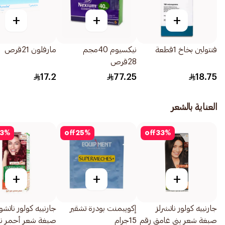
+
+
+
فنتولين بخاخ 1قطعة
نيكسيوم 40مجم
مارفلون 21قرص
28قرص
17.2
77.25
18.75
العناية بالشعر
3
%
off
25
%
off
33
%
+
+
+
جارنييه كولور ناتشرلز
إكويبمنت بودرة تشقير
جارنييه كولور ناتشو
صبغة شعر بني غامق رقم
15جرام
صبغة شعر أحمر ن