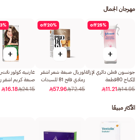
مهرجان الجمال
3
%
off
20
%
off
25
%
+
+
+
جونسون قطن دائري لإزالة
لوريال صبغة شعر اشقر
غارنييه كولور ناتشرل
المكياج 80قطعة
رمادي فاتح 81 للسيدات
صبغة كريم اشقر ر
1قطعة
غامق 6.1 1 قطعة
16.18
24.15
57.96
72.45
11.21
14.95
الأكثر مبيعًا