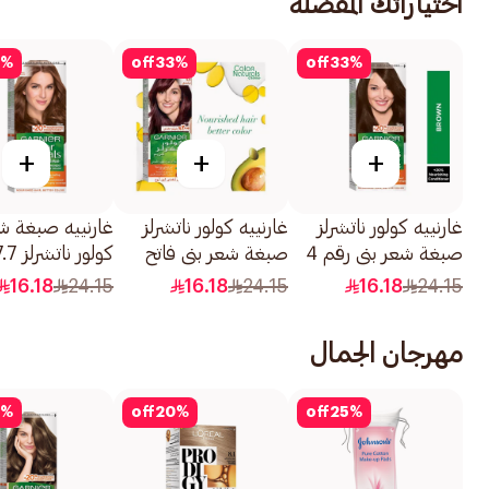
اختياراتك المفضلة
%
off
33
%
off
33
%
+
+
+
غارنييه كولور ناتشرلز
غارنييه كولور ناتشرلز
غارنييه صبغة شع
صبغة شعر بني رقم 4
صبغة شعر بني فاتح
كولور ناتشرلز
1قطعة
رقم 5 1قطعة
1كبسولة
16.18
24.15
16.18
24.15
16.18
24.15
مهرجان الجمال
%
off
20
%
off
25
%