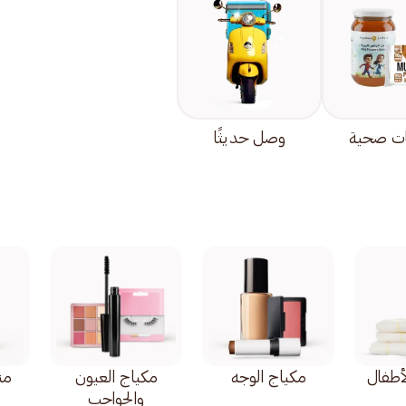
ت صحية
وصل حديثًا
أطفال
مكياج الوجه
مكياج العيون
من
والحواجب