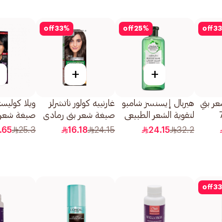
off
33
%
off
25
%
off
33
+
+
ر بني
هيربال إيسنسز شامبو
غارنييه كولور ناتشرلز
ويلا كوليس
 7.7
لتقوية الشعر الطبيعي
صبغة شعر بني رمادي
صبغة شعر 
بالصبار والخيزران
فاتح 1قطعة
302/0 1قطعة
.65
25.3
16.18
24.15
24.15
32.2
400مل
off
33