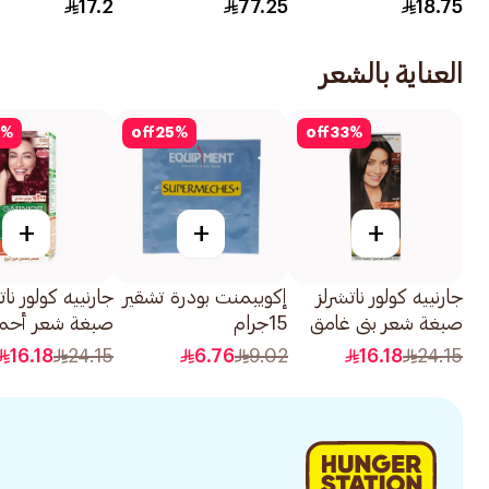
17.2
77.25
18.75
العناية بالشعر
%
off
25
%
off
33
%
+
+
+
جارنييه كولور ناتشرلز
إكويبمنت بودرة تشقير
جارنييه كولور نا
صبغة شعر بني غامق
15جرام
صبغة شعر أحمر
رقم 3 1قطعة
6.60 1قطعة
16.18
24.15
6.76
9.02
16.18
24.15