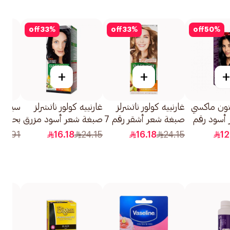
off
33
%
off
33
%
off
50
%
+
+
+
تون ماكسي
غارنييه كولور ناتشرلز
غارنييه كولور ناتشرلز
سيراف
أسود رقم
صبغة شعر أشقر رقم 7
صبغة شعر أسود مزرق
بحمض 
1قطعة
رقم 2.1 1قطعة
خال م
96.91
16.18
24.15
16.18
24.15
12
236مل