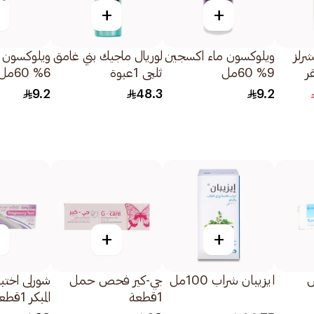
+
+
شرلز
ويلوكسون ماء اكسجين
لوريال ماجيك بني غامق
ويلوكسون 
ر
9% 60مل
ثلجي 1عبوة
6% 60مل
رمادي غامق 6.1 1
9.2
48.3
9.2
+
+
ايزيبان شراب 100مل
جي-كير فحص حمل
شورلى اختبا
1قطعة
المبكر 1قطعة