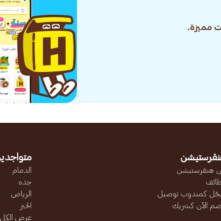
 مميزة.
نقرستيشن
متواجدين
 هنقرستيشن
الدمام
ائف
جده
ّل كمندوب توصيل
الرياض
ضم الآن كشريك
الخبر
عرض الكل..