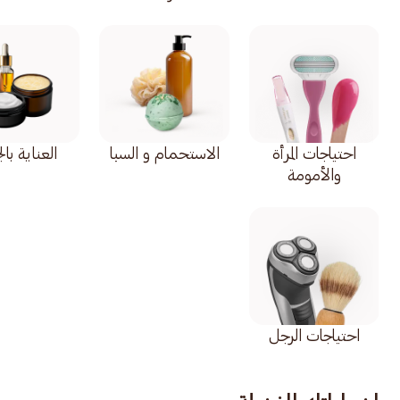
احتياجات المرأة
الاستحمام و السبا
العناية با
والأمومة
احتياجات الرجل