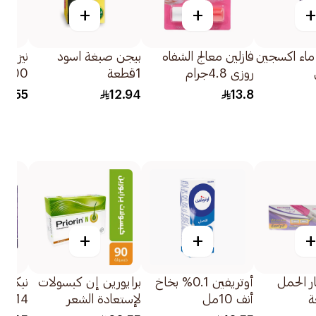
+
+
+
ماء اكسجين
فازلين معالج الشفاه
بيجن صبغة اسود
روزي 4.8جرام
1قطعة
100مل
30.55
12.94
13.8
+
+
+
ر الحمل
أوتريفين 0.1% بخاخ
برايورين إن كبسولات
أنف 10مل
لإستعادة الشعر
14قرص