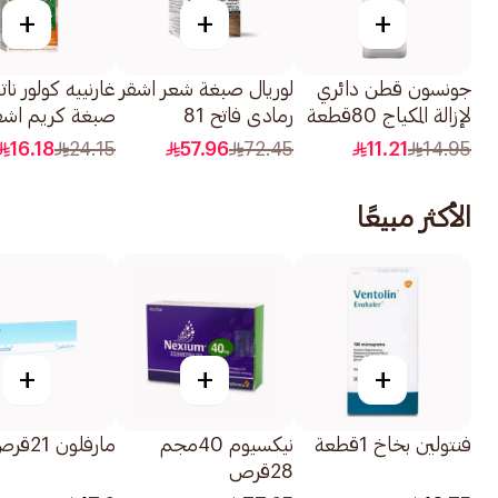
+
+
+
جونسون قطن دائري
لوريال صبغة شعر اشقر
غارنييه كولور نات
لإزالة المكياج 80قطعة
رمادي فاتح 81
صبغة كريم اشق
للسيدات 1قطعة
16.18
24.15
57.96
72.45
11.21
14.95
قطعة
الأكثر مبيعًا
+
+
+
فنتولين بخاخ 1قطعة
نيكسيوم 40مجم
مارفلون 21قرص
28قرص