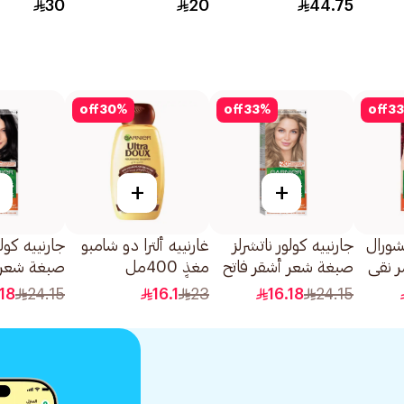
30
20
44.75
off
30
%
off
33
%
off
33
+
+
تشورال
جارنييه كولور ناتشرلز
غارنييه ألترا دو شامبو
جارنييه كولو
 نقي
صبغة شعر أشقر فاتح
مغذٍ 400مل
صبغة شعر 
رمادي رقم 8.1 1قطعة
اسود رقم 0.1 1قطعة
.18
24.15
16.1
23
16.18
24.15