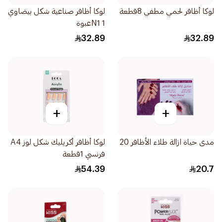
لوكا أظافر لحمي مطفي 8قطعة
لوكا أظافر صناعية شكل بيضاوي
N1 1عبوة
32.89
32.89
+
+
مدى حياة ازالة طلاء الأظافر 20
لوكا أظافر أكريليك شكل لوز A4
فرنسي 1قطعة
54.39
20.7