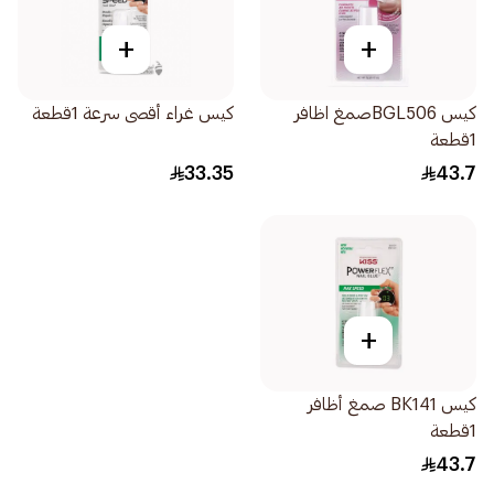
+
+
كيس BGL506صمغ اظافر
كيس غراء أقصى سرعة 1قطعة
1قطعة
33.35
43.7
+
كيس BK141 صمغ أظافر
1قطعة
43.7