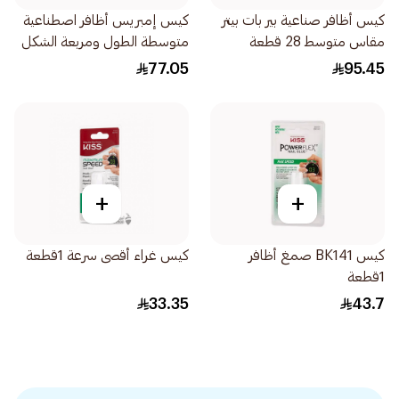
كيس أظافر صناعية بير بات بيتر
كيس إمبريس أظافر اصطناعية
مقاس متوسط 28 قطعة
متوسطة الطول ومربعة الشكل
باللون الأحمر 30قطعة
77.05
95.45
+
+
كيس BK141 صمغ أظافر
كيس غراء أقصى سرعة 1قطعة
1قطعة
33.35
43.7