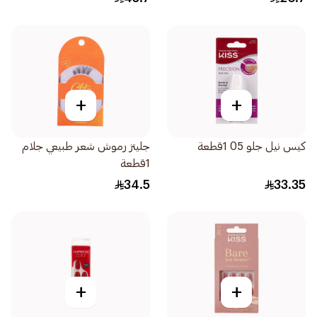
+
+
كيس نيل جلو 05 1قطعة
جليتز رموش شعر طبيعي جلام
1قطعة
34.5
33.35
+
+