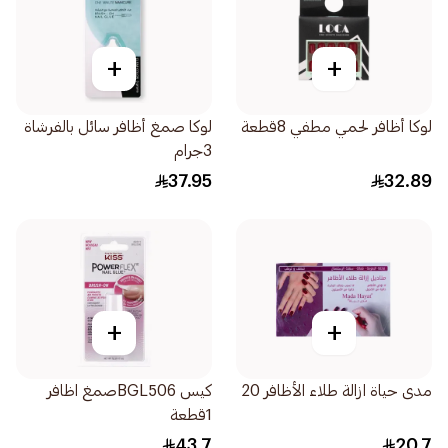
+
+
لوكا أظافر لحمي مطفي 8قطعة
لوكا صمغ أظافر سائل بالفرشاة
3جرام
37.95
32.89
+
+
مدى حياة ازالة طلاء الأظافر 20
كيس BGL506صمغ اظافر
1قطعة
43.7
20.7