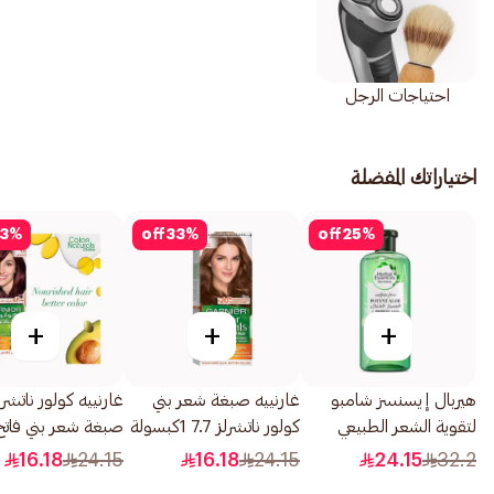
احتياجات الرجل
اختياراتك المفضلة
3
%
off
33
%
off
25
%
+
+
+
هيربال إيسنسز شامبو
غارنييه صبغة شعر بني
غارنييه كولور ناتشرل
لتقوية الشعر الطبيعي
كولور ناتشرلز 7.7 1كبسولة
بالصبار والخيزران 400مل
1قطعة
16.18
24.15
16.18
24.15
24.15
32.2