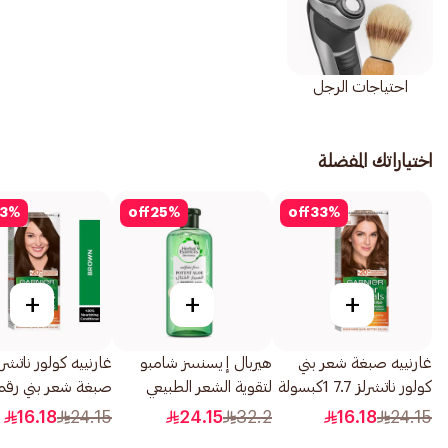
احتياجات الرجل
اختياراتك المفضلة
3
%
off
25
%
off
33
%
+
+
+
غارنييه صبغة شعر بني
هيربال إيسنسز شامبو
غارنييه كولور ناتشرل
كولور ناتشرلز 7.7 1كبسولة
لتقوية الشعر الطبيعي
بالصبار والخيزران 400مل
1قطعة
16.18
24.15
24.15
32.2
16.18
24.15