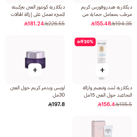
ديكلاريه هيدروفورس كريم
ديكلاريه كونتور العين بتركيبته
مرطب بمعامل حماية من
المميزة تعمل على إزالة الهالات
الشمس 50مل
السوداء 15مل
181.24
226.55
155.48
194.35
off
20
%
+
+
ديكلاريه لشد وتنعيم وازالة
لويس ويدمر كريم حول العين
التجاعيد حول العين 15مل
30مل
197.8
156.4
195.5