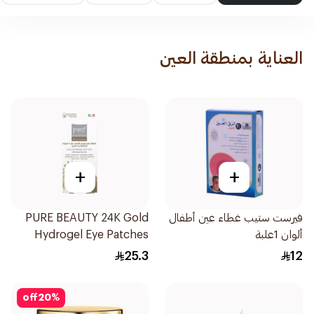
العناية بمنطقة العين
+
+
فيرست ستيب غطاء عين أطفال
PURE BEAUTY 24K Gold
ألوان 1علبة
Hydrogel Eye Patches
8pcs
25.3
12
off
20
%