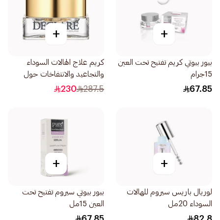
+
+
بيور بيوتي كريم تفتيح تحت العين
كريم علاج الهالات السوداء
15جرام
والتجاعيد والانتفاخات حول
العين الفاخر 15مل
230
287.5
67.85
+
+
لوريال باريس سيروم للهالات
بيور بيوتي سيروم تفتيح تحت
السوداء 20مل
العين 15مل
67.85
82.8