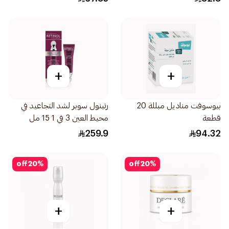
+
+
بيوسوفت مناديل مبللة 20
رتينول سوبر لشد التجاعيد في
قطعة
محيط العين 3 في 1 15 مل
259.9
94.32
off
20
%
off
20
%
+
+