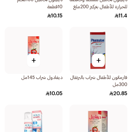
للحرارة للأطفال بتركيز 200ملغ
10قطعة
10قطع
10.15
11.4
+
+
فارماتون للأطفال شراب بالبرتقال
ديفادول شراب 145مل
300مل
10.05
20.85