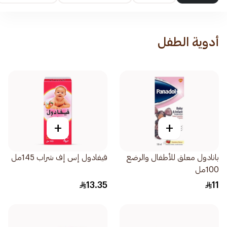
أدوية الطفل
+
+
بانادول معلق للأطفال والرضع
فيفادول إس إف شراب 145مل
100مل
13.35
11