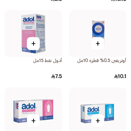
+
+
أوتريفين 0.5% قطرة 10مل
أدول نقط 15مل
7.5
10.1
+
+