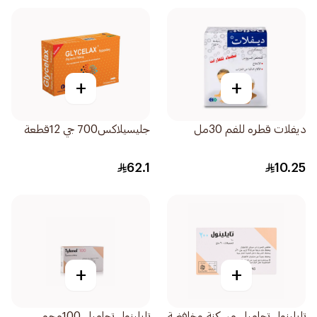
+
+
ديفلات قطره للفم 30مل
جليسيلاكس700 جي 12قطعة
62.1
10.25
+
+
تايلينول تحاميل مسكنة وخافضة
تايلينول تحاميل 100مجم