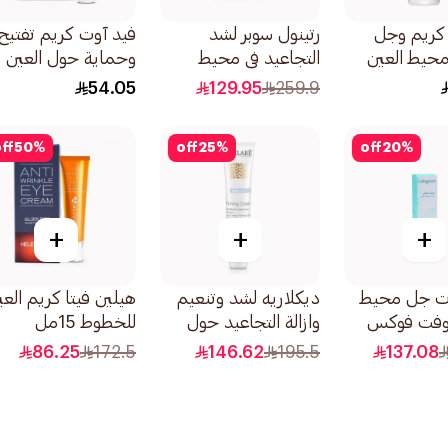
 كريم وجل
رتينول سوبر لشد
فيد آوت كريم تفتيح
بمحيط العين
التجاعيد في محيط
وحماية حول العين
إنتنسيف
العين 3 في 1 15 مل
متقدم SPF 25 15مل
54.05
129.95
259.9
ff
50
%
off
25
%
off
20
%
+
+
+
ات جل محيط
ديكلاريه لشد وتنعيم
هيلين فيتا كريم العي
وفت فوكس
وازالة التجاعيد حول
للخطوط 15مل
العين 15مل
86.25
172.5
146.62
195.5
137.08