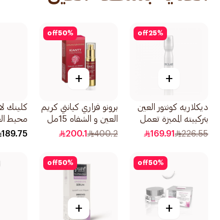
off
50
%
off
25
%
+
+
ديكلاريه كونتور العين
برونو فزاري كيانتي كريم
كلينك ل
بتركيبته المميزة تعمل
العين و الشفاه 15مل
محيط الع
على إزالة الهالات
وليلي 10مل
189.75
200.1
400.2
169.91
226.55
السوداء 15مل
off
50
%
off
50
%
+
+