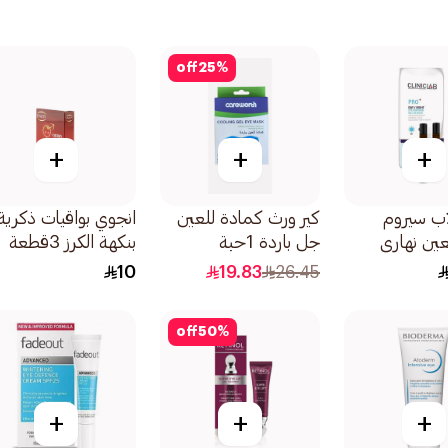
off
25
%
+
+
+
اب سيروم
كير ورث كمادة للعين
انجوي بواقيات ذكرية
ين نهاري
جل باردة 1حبة
بنكهة الكرز 3قطعة
10
19.83
26.45
off
50
%
+
+
+