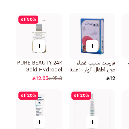
off
50
%
+
+
فيرست ستيب غطاء
PURE BEAUTY 24K
عين أطفال ألوان 1علبة
Gold Hydrogel
Eye Patches 8pcs
12.65
25.3
12
off
20
%
off
20
%
+
+