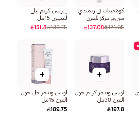
كولاجينات تي ريميدي
إيزيس كريم ليلي
سيروم مركز للعين
للعينين 15مل
15مل
151.8
189.75
137.08
171.35
o
+
+
ن
لويس ويدمر كريم حول
لويس ويدمر جل حول
العين 30مل
العين 15مل
189.75
197.8