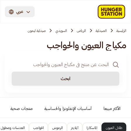
عربي
الرئيسية
الصيدلية
الرياض
السويدي
صيدلية ليمون
مكياج العيون والحواجب
ابحث
الأكثر مبيعا
أساسيات الإنفلونزا والحساسية
منتجات صحية
ظلال العيون
الماسكارا
آيلاينر
الرموش
الحواجب
العدسات ومحلول 