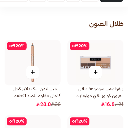
ظلال العيون
off
20
%
off
20
%
+
+
ريفولوشن مجموعة ظلال
ريميل لندن سكاندلايز كحل
العيون كولور بلاي موتيفايت
كاجال مقاوم للماء 1قطعة
1قطعة
28.8
36
16.8
21
off
20
%
off
20
%