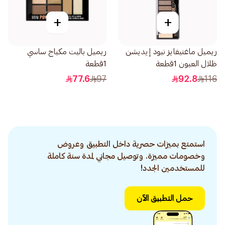
+
+
ريميل ماغنيفايز نيود إيديشن
ريميل باليت مكياج ساسي
ظلال العيون 1قطعة
1قطعة
77.6
97
92.8
116
استمتع بميزات حصرية داخل التطبيق وعروض
وخصومات مميزة. وتوصيل مجاني لمدة سنة كاملة
للمستخدمين الجدد!
حمل التطبيق الآن