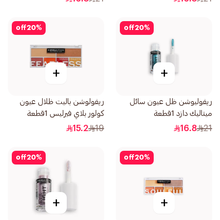
off
20
%
off
20
%
+
+
ريفوليوشن ظل عيون سائل
ريفولوشن باليت ظلال عيون
ميتاليك دازد 1قطعة
كولور بلاي فيرليس 1قطعة
15.2
19
16.8
21
off
20
%
off
20
%
+
+