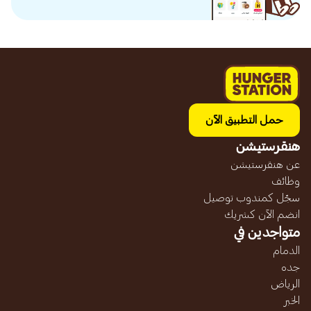
حمل التطبيق الآن
هنقرستيشن
عن هنقرستيشن
وظائف
سجّل كمندوب توصيل
انضم الآن كشريك
متواجدين في
الدمام
جده
الرياض
الخبر