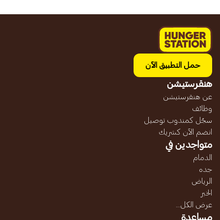
حمل التطبيق الآن
هنقرستيشن
عن هنقرستيشن
وظائف
سجّل كمندوب توصيل
انضم الآن كشريك
متواجدين في
الدمام
جده
الرياض
الخبر
عرض الكل...
مساعدة