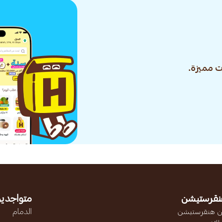
 مميزة.
نقرستيشن
متواجدين
 هنقرستيشن
الدمام