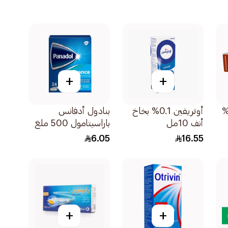
+
+
ورين كريم 20%
أوتريفين 0.1% بخاخ
بنادول أدفانس
أنف 10مل
باراسيتامول 500 ملغ
أقراص مغلفة 24قرص
6.05
16.55
+
+