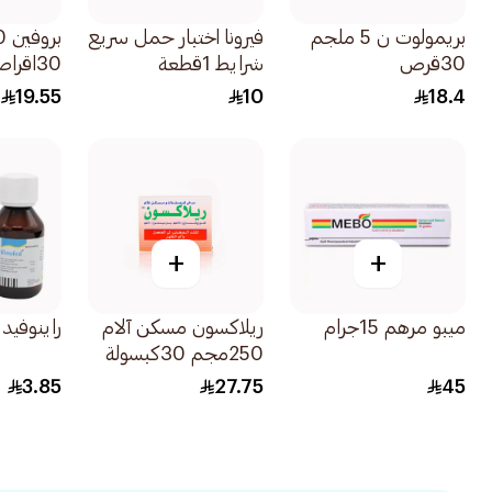
بريمولوت ن 5 ملجم
فيرونا اختبار حمل سريع
30قرص
شرايط 1قطعة
30اقراص
19.55
10
18.4
+
+
ميبو مرهم 15جرام
ريلاكسون مسكن آلام
راينوفيد شر
250مجم 30كبسولة
3.85
27.75
45