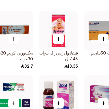
+
+
+
كاتافاست 50ملجم
فيفادول إس إف شراب
سكين
145مل
30جرام
32.7
13.35
+
+
+