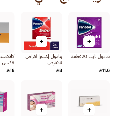
+
+
بانادول نايت 20قطعة
بنادول إكسترا أقراص
24قرص
9كيس
18
8
11.6
+
+