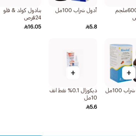
بروفين 600ملجم
أدول شراب 100مل
بنادول كولد & فلو
24قرص
16.05
5.8
+
+
اب 100مل
ديكوزال 0.1% نقط انف
10مل
5.6