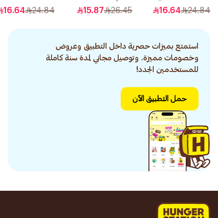
رقم 0.1 1قطعة
6.60 1قطعة
16.64
24.84
15.87
26.45
16.64
24.84
استمتع بميزات حصرية داخل التطبيق وعروض
وخصومات مميزة. وتوصيل مجاني لمدة سنة كاملة
للمستخدمين الجدد!
حمل التطبيق الآن