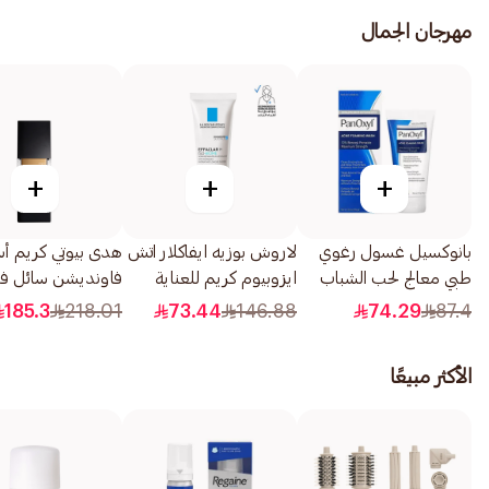
مهرجان الجمال
+
+
+
بانوكسيل غسول رغوي
لاروش بوزيه ايفاكلار اتش
هدى بيوتي كريم 
طبي معالج لحب الشباب
ايزوبيوم كريم للعناية
فاونديشن سائل فو 
بنزويل بيروكسيد 10%
بالبشرة الجافة 40مل
لومينوس 
185.3
218.01
73.44
146.88
74.29
87.4
156جرام
320 جي 1قطعة
الأكثر مبيعًا