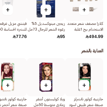
+
+
+
كلارا مصفف شعر متعدد
ريجين مينوكسديل 5%
فيتشي مزيل عرق
الاستخدام بيج 1علبة
رغوة الشعر للرجال 73مل
للبشرة الحساسة 50مل
77.76
95
494.99
العناية بالشعر
+
+
+
جارنييه كولور ناتشرلز
ويلا كوليستون أشقر
جارنييه كولور ناتشو
صبغة شعر طبيعي اسود
رمادي متوسط 50مل
صبغة شعر أحمر ن