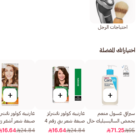
احتياجات الرجل
اختياراتك المفضلة
+
+
+
سيرافي غسول منعم
غارنييه كولور ناتشرلز
غارنييه كولور ناتشرل
بحمض الساليسيليك خال
صبغة شعر بني رقم 4
من العطور 236مل
1قطعة
1قطعة
16.64
24.84
16.64
24.84
71.25
95