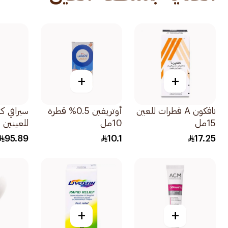
+
+
نافكون A قطرات للعين
أوتريفين 0.5% قطرة
سيرافي ك
15مل
10مل
للعينين 14مل
95.89
10.1
17.25
+
+