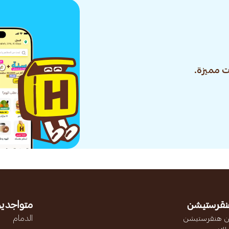
 مميزة.
نقرستيشن
متواجدين
 هنقرستيشن
الدمام