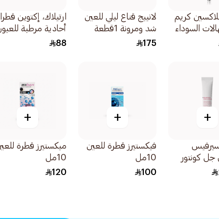
لاكسين كريم
لانييج قناع ليلي للعين
ارتيلاك، إكتوين قطر
الات السوداء
شد ومرونة 1قطعة
أحادية مرطبة للعيون
30 وحدة 1قطعة
88
175
+
+
+
یسیرفیس
فيكستيرز قطرة للعين
ميكستيرز قطرة للعي
جل كونتور
10مل
10مل
120
100