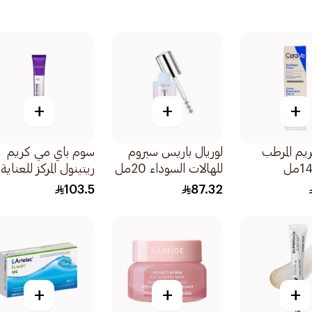
+
+
+
ريم المرطب
لوريال باريس سيروم
سوم باي مي كريم
للهالات السوداء 20مل
ريتينول المركز للعناية
بمحيط العين 30مل
103.5
87.32
+
+
+