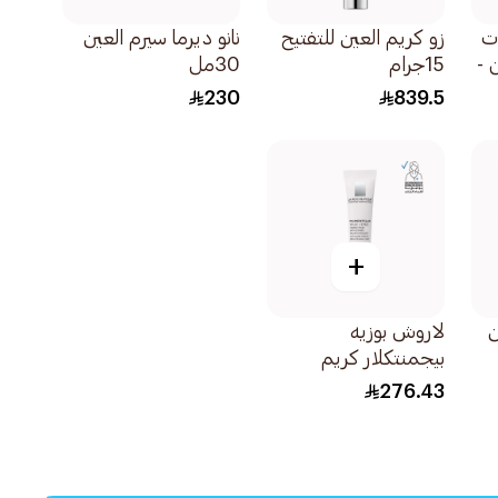
ات
زو كريم العين للتفتيح
نانو ديرما سيرم العين
 -
15جرام
30مل
230
839.5
+
ن
لاروش بوزيه
بيجمنتكلار كريم
مصحح للهالات السوداء
276.43
حول العين 15مل