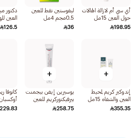
أي سي أم لازالة الهالات
ليفوستين نقط للعين
دكتور مي
حول العين 15مل
0.5مجم 4مل
العين لله
10مل
126.5
36
198.95
+
+
إندوكير كريم لمحيط
يوسيرين إيفن بيجمنت
كانوفا ر
العين والشفاه 15مل
بيرفيكتوركريم للعين
أوكسبان 
للهالات السوداء 15مل
للعين 15مل
229.83
258.75
355.35