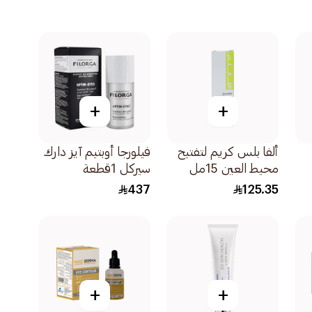
+
+
ألفا بلس كريم لتفتيح
فيلورجا أوبتيم آيز دارك
محيط العين 15مل
سيركل 1قطعة
437
125.35
+
+