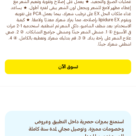
عمليات الصبغ والتجعيد. ★ يعمل على إصلاح وتقوية وتنعيم الشعر مع
إعطاء مظهر لامع للشعر ويجعل لون الشعر يبقى لفترة أطول. ★ يساعد
غذاء ملكات النحل EX على ترطيب شعرك، بينما يعمل PCA على تقويته
ويقوم lipidure EX بإصلاحه، مما يترك شعرك مغذيًا ولامعًا. ★ كيفية
الاستخدام: بعد شطف الشامبو، دلكي الشعر ثم اشطفيه. استخدميه 1-2 مرات
في الأسبوع ① 1. مشطي الشعر جيدًا ومشطي جراميع التشابكات. ② 2. ضعي
علاج الشعر على راحة يدك. ③ 3. قم بتدليك شعرك وتغطيته بالكامل. ④ 4.
اشطفي شعرك جيدًا.
تسوق الآن
استمتع بميزات حصرية داخل التطبيق وعروض
وخصومات مميزة. وتوصيل مجاني لمدة سنة كاملة