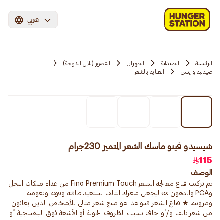
عربي
الرئيسية
الصيدلية
الظهران
القصور (تلال الدوحة)
صيدلية وايتس
العناية بالشعر
شيسيدو فينو ماسك الشعر المتميز 230جرام
115
الوصف
تم تركيب قناع معالجة الشعر Fino Premium Touch من غذاء ملكات النحل
وPCA والدهون ex ليجعل شعرك التالف يستعيد طاقته وقوته ونعومته
ومرونته. ★ قناع الشعر فينو هذا هو منتج شعر مثالي للأشخاص الذين يعانون
من شعر تالف و/أو جاف بسبب الظروف الجوية أو الأشعة فوق البنفسجية أو