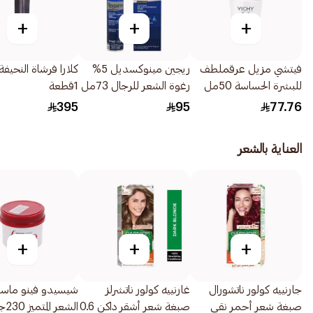
+
+
+
فيتشي مزيل عرقملطف
ريجين مينوكسديل 5%
كلارا فرشاة النحيفة
للبشرة الحساسة 50مل
رغوة الشعر للرجال 73مل
1قطعة
395
95
77.76
العناية بالشعر
+
+
+
جارنييه كولور ناتشورال
غارنييه كولور ناتشرلز
شيسيدو فينو ماس
صبغة شعر أحمر نقي
صبغة شعر أشقر داكن 0.6
الشعر المتميز 230جرام