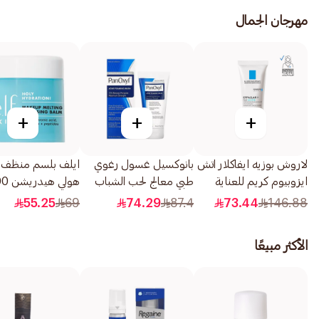
مهرجان الجمال
+
+
+
لاروش بوزيه ايفاكلار اتش
بانوكسيل غسول رغوي
ايلف بلسم منظف ال
ايزوبيوم كريم للعناية
طبي معالج لحب الشباب
هولي هيدريشن 100جرام
بالبشرة الجافة 40مل
بنزويل بيروكسيد 10%
55.25
69
74.29
87.4
73.44
146.88
156جرام
الأكثر مبيعًا