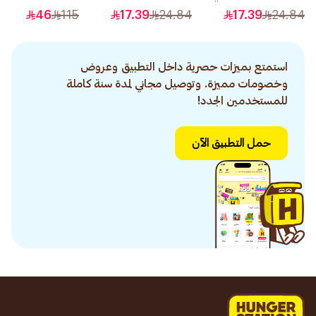
6.60 1قطعة
1قطعة
46
115
17.39
24.84
17.39
24.84
استمتع بميزات حصرية داخل التطبيق وعروض
وخصومات مميزة. وتوصيل مجاني لمدة سنة كاملة
للمستخدمين الجدد!
حمل التطبيق الآن