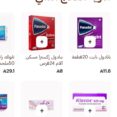
+
+
بانادول نايت 20قطعة
بنادول إكسترا مسكن
تابولك ر
آلام 24قرص
50ملجم 20اقراص
29.1
8
11.6
+
+