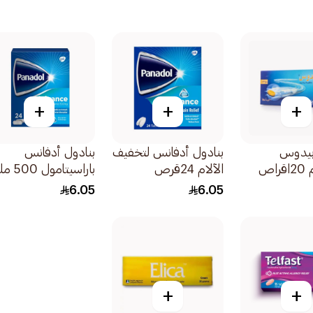
+
+
+
ابيدوس
بنادول أدفانس لتخفيف
بنادول أدفانس
الآلام 24قرص
باراسيتامول 
أقراص مغلفة 24قرص
6.05
6.05
+
+