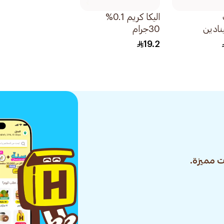
اليكا كريم 0.1%
نادين
30جرام
وريد مضاد
19.2
قرص
 مميزة.