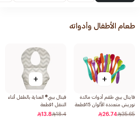
طعام الأطفال وأدواته
+
+
فايتال بيبي طقم أدوات مائدة
فيتال بيبي® العناية بالطفل أثناء
نوريش متعددة الألوان 15قطعة
التنقل 1قطعة
13.8
18.4
26.74
35.65