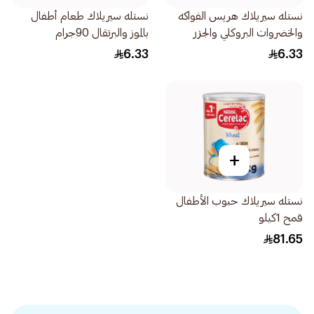
نستله سيريلاك هريس الفواكه
نستله سيريلاك طعام أطفال
والخضروات البروكلي والجزر
بالموز والبرتقال 90جرام
الأبيض والتفاح والكمثرى
6.33
6.33
90جرام
+
نستله سيريلاك حبوب الأطفال
قمح 1كيلو
81.65