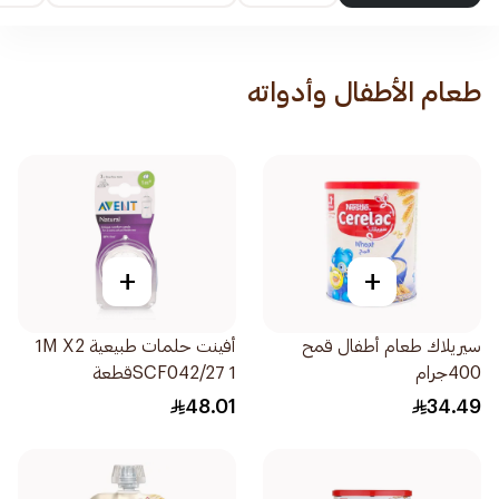
طعام الأطفال وأدواته
+
+
سيريلاك طعام أطفال قمح
أفينت حلمات طبيعية 1M X2
400جرام
SCF042/27 1قطعة
48.01
34.49