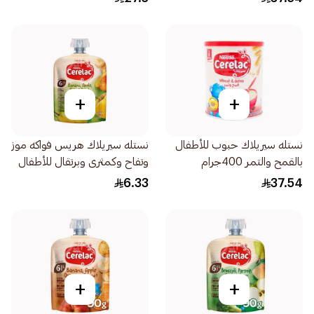
+
+
نستله سيريلاك حبوب للأطفال
نستله سيريلاك هريس فواكه موز
بالقمح والتمر 400جرام
وتفاح وكمثرى وبرتقال للأطفال
من 6 شهور 90جرام
6.33
37.54
+
+