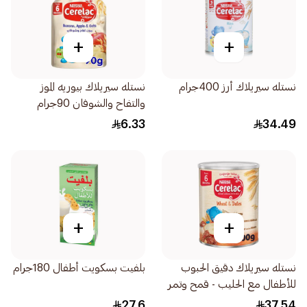
+
+
نستله سيريلاك أرز 400جرام
نستله سيريلاك بيوريه الموز
والتفاح والشوفان 90جرام
6.33
34.49
+
+
نستله سيريلاك دقيق الحبوب
بلفيت بسكويت أطفال 180جرام
للأطفال مع الحليب - قمح وتمر
400جرام
27.6
37.54