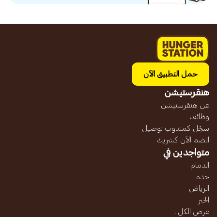
حمل التطبيق الآن
هنقرستيشن
عن هنقرستيشن
وظائف
سجّل كمندوب توصيل
انضم الآن كشريك
متواجدين في
الدمام
جده
الرياض
الخبر
عرض الكل...