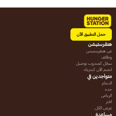
حمل التطبيق الآن
هنقرستيشن
عن هنقرستيشن
وظائف
سجّل كمندوب توصيل
انضم الآن كشريك
متواجدين في
الدمام
جده
الرياض
الخبر
عرض الكل...
مساعدة