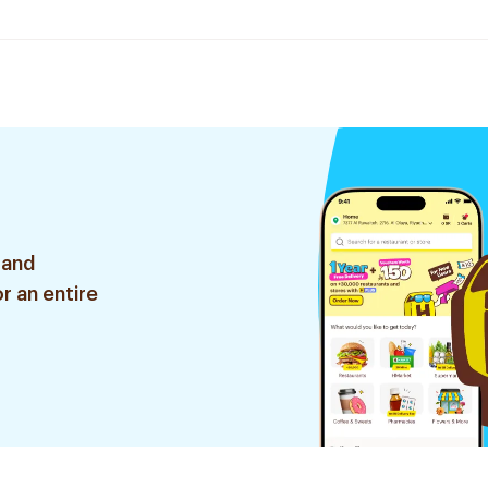
 and
r an entire