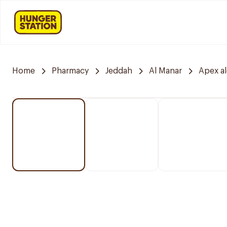
Home
Pharmacy
Jeddah
Al Manar
Apex a