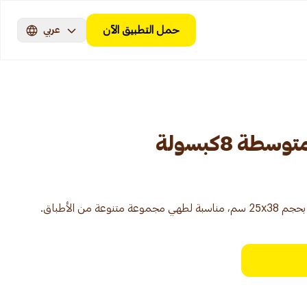
حمل التطبيق الآن
عربي
طة 8كبسولة