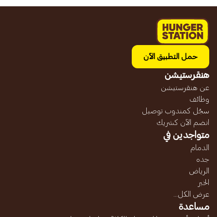
حمل التطبيق الآن
هنقرستيشن
عن هنقرستيشن
وظائف
سجّل كمندوب توصيل
انضم الآن كشريك
متواجدين في
الدمام
جده
الرياض
الخبر
عرض الكل...
مساعدة