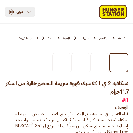
عربي
الرئيسية
المقاضي
سيهات
المنتزة
بندة
الشاي والقهوة
نسكافيه 2 في 1 كلاسيك قهوة سريعة التحضير خالية من السكر
11.7جرام
1
الوصف
أثناء التنقل ، في الجامعة ، في المكتب ، أو حتى التخييم ، هذه هي القهوة التي
يمكنك أخذها معك. كل ذلك معبأ في أكياس مريحة تقدم مرة واحدة تم
إنشاؤها خصيصا حتى تتمكن من تجربة المذاق الرائع ل NESCAFÉ 2in1
Sugar Free بالطريقة التي تريدها.