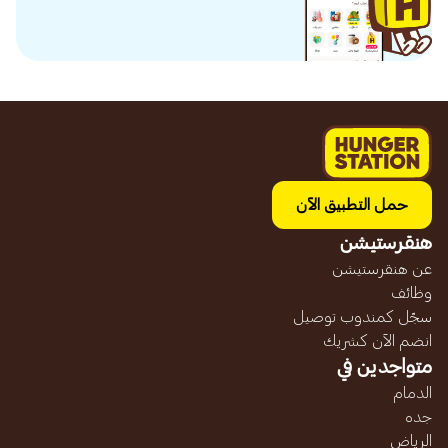
حمل التطبيق الآن
هنقرستيشن
عن هنقرستيشن
وظائف
سجّل كمندوب توصيل
انضم الآن كشريك
متواجدين في
الدمام
جده
الرياض