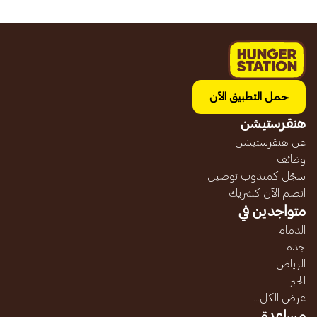
حمل التطبيق الآن
هنقرستيشن
عن هنقرستيشن
وظائف
سجّل كمندوب توصيل
انضم الآن كشريك
متواجدين في
الدمام
جده
الرياض
الخبر
عرض الكل...
مساعدة