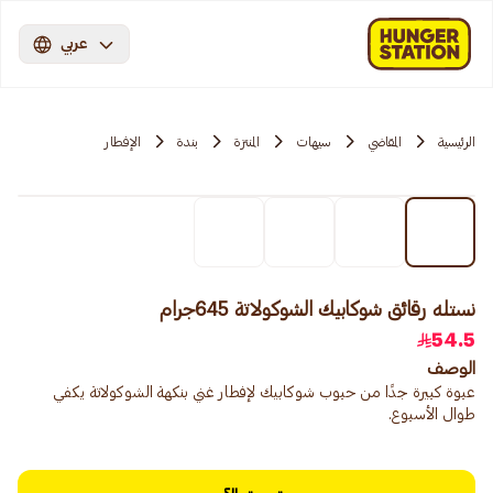
عربي
الرئيسية
المقاضي
سيهات
المنتزة
بندة
الإفطار
نستله رقائق شوكابيك الشوكولاتة 645جرام
54.5
الوصف
عبوة كبيرة جدًا من حبوب شوكابيك لإفطار غني بنكهة الشوكولاتة يكفي
طوال الأسبوع.