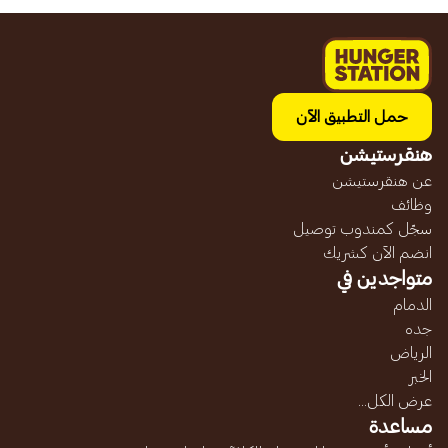
حمل التطبيق الآن
هنقرستيشن
عن هنقرستيشن
وظائف
سجّل كمندوب توصيل
انضم الآن كشريك
متواجدين في
الدمام
جده
الرياض
الخبر
عرض الكل...
مساعدة