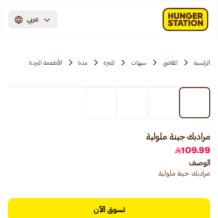
عربي
الرئيسية
المقاضي
سيهات
المنتزة
بندة
الأطعمة المبردة
مرادبك جبنة ملولبة
109.99
الوصف
مرادبك جبنة ملولبة
تسوق الآن