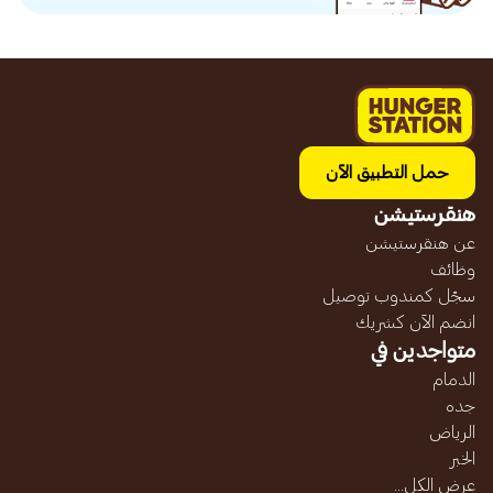
حمل التطبيق الآن
هنقرستيشن
عن هنقرستيشن
وظائف
سجّل كمندوب توصيل
انضم الآن كشريك
متواجدين في
الدمام
جده
الرياض
الخبر
عرض الكل...