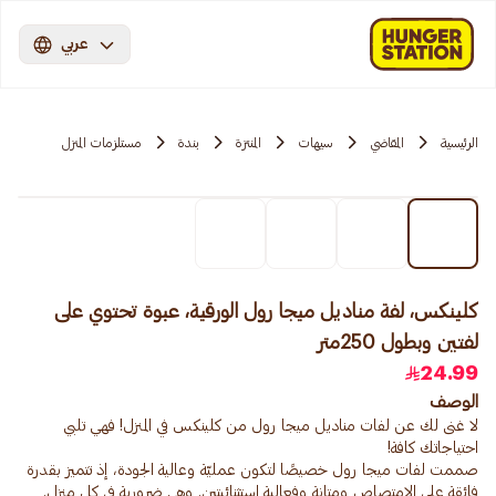
عربي
الرئيسية
المقاضي
سيهات
المنتزة
بندة
مستلزمات المنزل
كلينكس، لفة مناديل ميجا رول الورقية، عبوة تحتوي على
لفتين وبطول 250متر
24.99
الوصف
لا غنى لك عن لفات مناديل ميجا رول من كلينكس في المنزل! فهي تلبي
صممت لفات ميجا رول خصيصًا لتكون عمليّة وعالية الجودة، إذ تتميز بقدرة