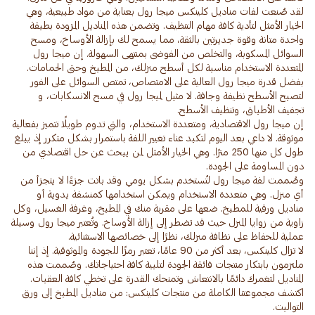
لقد صُنعت لفات مناديل كلينكس ميجا رول بعناية من مواد طبيعية، وهي
الخيار الأمثل لتأدية كافة مهام التنظيف. وتضمن هذه المناديل المزودة بطبقة
واحدة متانة وقوة جديرتين بالثقة، مما يسمح لك بإزالة الأوساخ، ومسح
السوائل المسكوبة، والتخلص من الفوضى بمنتهى السهولة. إن ميجا رول
بفضل قدرة ميجا رول العالية على الامتصاص، تمتص السوائل على الفور
لتصبح الأسطح نظيفة وجافة. لا مثيل لميجا رول في مسح الانسكابات، و
إن ميجا رول الاقتصادية، ومتعددة الاستخدام، والتي تدوم طويلًا تتميز بفعالية
موثوقة. لا داعي بعد اليوم لتكبد عناء تغيير اللفة باستمرار بشكل متكرر إذ يبلغ
طول كل منها 250 مترًا. وهي الخيار الأمثل لمن يبحث عن حل اقتصادي من
وصُممت لفة ميجا رول لتُستخدم بشكل يومي وقد باتت جزءًا لا يتجزأ من
أي منزل. وهي متعددة الاستخدام ويمكن استخدامها كمنشفة يدوية أو
مناديل ورقية للمطبخ. ضعها على مقربة منك في المطبخ، وغرفة الغسيل، وكل
زاوية من زوايا المنزل حيث قد تضطر إلى إزالة الأوساخ. وتُعتبر ميجا رول وسيلة
لا تزال كلينكس، بعد أكثر من 90 عامًا، تعتبر رمزًا للجودة والموثوقية. إذ إننا
ملتزمون بابتكار منتجات فائقة الجودة لتلبية كافة احتياجاتك. وصُممت هذه
المناديل لتغمرك دائمًا بالانتعاش وتمنحك القدرة على تخطي كافة العقبات.
اكتشف مجموعتنا الكاملة من منتجات كلينكس: من مناديل المطبخ إلى ورق
التواليت.