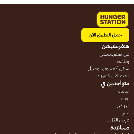
حمل التطبيق الآن
هنقرستيشن
عن هنقرستيشن
وظائف
سجّل كمندوب توصيل
انضم الآن كشريك
متواجدين في
الدمام
جده
الرياض
الخبر
عرض الكل...
مساعدة