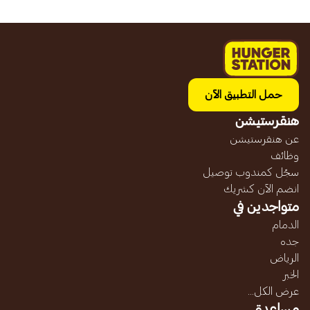
حمل التطبيق الآن
هنقرستيشن
عن هنقرستيشن
وظائف
سجّل كمندوب توصيل
انضم الآن كشريك
متواجدين في
الدمام
جده
الرياض
الخبر
عرض الكل...
مساعدة