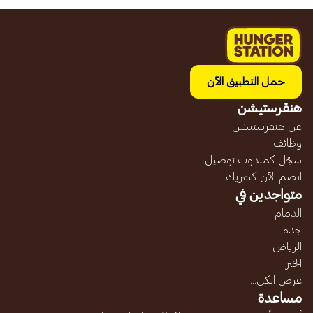
حمل التطبيق الآن
هنقرستيشن
عن هنقرستيشن
وظائف
سجّل كمندوب توصيل
انضم الآن كشريك
متواجدين في
الدمام
جده
الرياض
الخبر
عرض الكل...
مساعدة