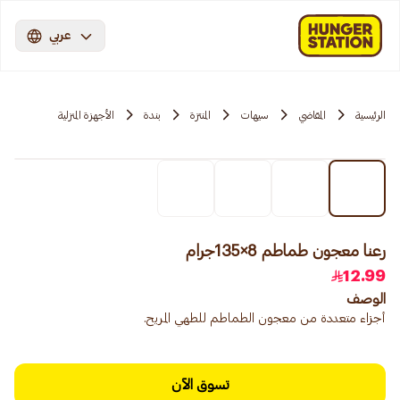
عربي
الرئيسية
المقاضي
سيهات
المنتزة
بندة
الأجهزة المنزلية
رعنا معجون طماطم 8×135جرام
12.99
الوصف
أجزاء متعددة من معجون الطماطم للطهي المريح.
تسوق الآن