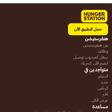
حمل التطبيق الآن
هنقرستيشن
عن هنقرستيشن
وظائف
سجّل كمندوب توصيل
انضم الآن كشريك
متواجدين في
الدمام
جده
الرياض
الخبر
عرض الكل...
مساعدة