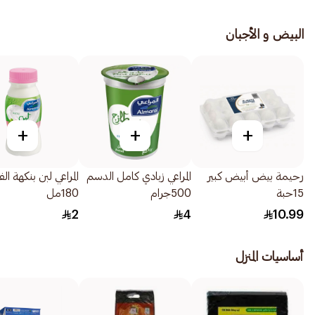
البيض و الأجبان
+
+
+
رحيمة بيض أبيض كبير
المراعي زبادي كامل الدسم
المراعي لبن بنكهة الف
15حبة
500جرام
180مل
2
4
10.99
أساسيات المنزل