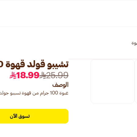
وة
تشيبو قولد قهوة 100جرام
18.99
25.99
الوصف
عبوة 100 جرام من قهوة تسيبو جولد كافيه، تقدم مزيج قهوة فوري متميز لطعم مرضي.
تسوق الآن